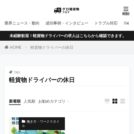
業界ニュース・動向
成功事例・インタビュー
トラブル対応
車両
未経験歓迎！軽貨物ドライバーの求人はこちらから確認できます。
HOME
軽貨物ドライバーの休日
TAG
軽貨物ドライバーの休日
新着順
人気順
お勧めカテゴリ
働き方・ワークスタイル
税金・法務手続き
開業・準備ノウハウ
働き方・ワークスタイ
ル