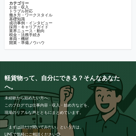
カテゴリー
お金・収入
トラブル対応
働き方・ワークスタイル
基礎知識
成功事例・インタビュー
採用・キャリアガイド
業界ニュース・動向
税金・法務手続き
車両・機材
開業・準備ノウハウ
軽貨物って、自分にできる？そんなあなた
へ。
未経験から始めたい方へ、
このブログでは仕事内容・収入・始め方などを、
現場のリアルな声とともにまとめています。
「まずは話だけ聞いてみたい」という方は、
LINEで気軽にご相談ください😊