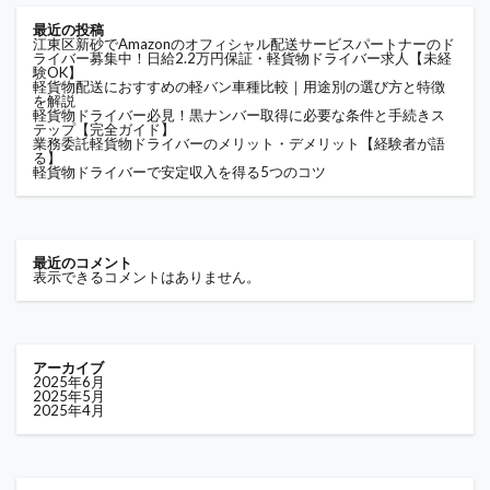
最近の投稿
江東区新砂でAmazonのオフィシャル配送サービスパートナーのド
ライバー募集中！日給2.2万円保証・軽貨物ドライバー求人【未経
験OK】
軽貨物配送におすすめの軽バン車種比較｜用途別の選び方と特徴
を解説
軽貨物ドライバー必見！黒ナンバー取得に必要な条件と手続きス
テップ【完全ガイド】
業務委託軽貨物ドライバーのメリット・デメリット【経験者が語
る】
軽貨物ドライバーで安定収入を得る5つのコツ
最近のコメント
表示できるコメントはありません。
アーカイブ
2025年6月
2025年5月
2025年4月