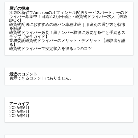
最近の投稿
江東区新砂でAmazonのオフィシャル配送サービスパートナーのド
ライバー募集中！日給2.2万円保証・軽貨物ドライバー求人【未経
験OK】
軽貨物配送におすすめの軽バン車種比較｜用途別の選び方と特徴
を解説
軽貨物ドライバー必見！黒ナンバー取得に必要な条件と手続きス
テップ【完全ガイド】
業務委託軽貨物ドライバーのメリット・デメリット【経験者が語
る】
軽貨物ドライバーで安定収入を得る5つのコツ
最近のコメント
表示できるコメントはありません。
アーカイブ
2025年6月
2025年5月
2025年4月