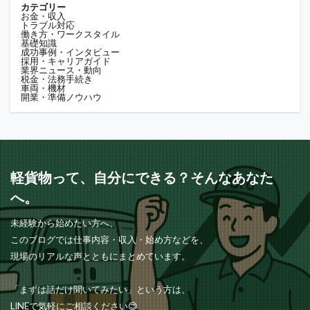
カテゴリー
お金・収入
トラブル対応
働き方・ワークスタイル
基礎知識
成功事例・インタビュー
採用・キャリアガイド
業界ニュース・動向
税金・法務手続き
車両・機材
開業・準備ノウハウ
軽貨物って、自分にできる？そんなあなた
へ。
未経験から始めたい方へ、
このブログでは仕事内容・収入・始め方などを、
現場のリアルな声とともにまとめています。
「まずは話だけ聞いてみたい」という方は、
LINEで気軽にご相談ください😊