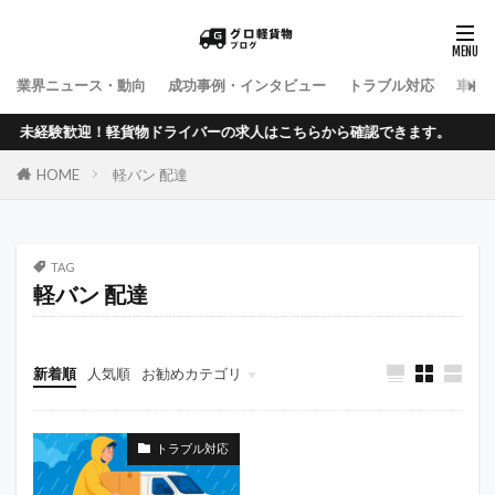
業界ニュース・動向
成功事例・インタビュー
トラブル対応
車両
未経験歓迎！軽貨物ドライバーの求人はこちらから確認できます。
HOME
軽バン 配達
TAG
軽バン 配達
新着順
人気順
お勧めカテゴリ
働き方・ワークスタイル
税金・法務手続き
開業・準備ノウハウ
トラブル対応