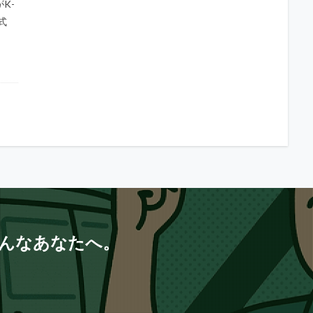
K-
式
んなあなたへ。