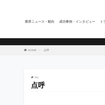
業界ニュース・動向
成功事例・インタビュー
ト
HOME
点呼
TAG
点呼