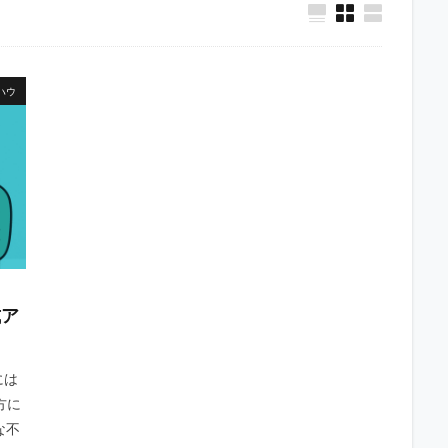
ハウ
式ア
には
方に
な不