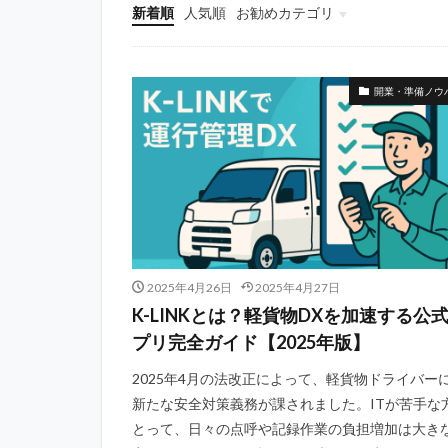
新着順
人気順
お勧めカテゴリ
働き方・ワークスタイル
税金・法務手続き
開業・準備ノウハウ
開業・準備ノウ
2025年4月26日
2025年4月27日
K-LINKとは？軽貨物DXを加速する公
プリ完全ガイド【2025年版】
2025年4月の法改正によって、軽貨物ドライバー
新たな安全対策義務が課されました。ITが苦手な
とって、日々の点呼や記録作業の負担増加は大き