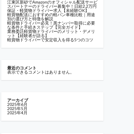
江東区新砂でAmazonのオフィシャル配送サービ
スパートナーのドライバー募集中！日給2.2万円
保証・軽貨物ドライバー求人【未経験OK】
軽貨物配送におすすめの軽バン車種比較｜用途
別の選び方と特徴を解説
軽貨物ドライバー必見！黒ナンバー取得に必要
な条件と手続きステップ【完全ガイド】
業務委託軽貨物ドライバーのメリット・デメリ
ット【経験者が語る】
軽貨物ドライバーで安定収入を得る5つのコツ
最近のコメント
表示できるコメントはありません。
アーカイブ
2025年6月
2025年5月
2025年4月