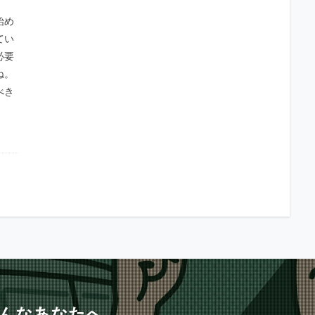
始め
てい
必要
ね。
べき
んなあなたへ。