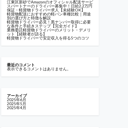
江東区新砂でAmazonのオフィシャル配送サービ
スパートナーのドライバー募集中！日給2.2万円
保証・軽貨物ドライバー求人【未経験OK】
軽貨物配送におすすめの軽バン車種比較｜用途
別の選び方と特徴を解説
軽貨物ドライバー必見！黒ナンバー取得に必要
な条件と手続きステップ【完全ガイド】
業務委託軽貨物ドライバーのメリット・デメリ
ット【経験者が語る】
軽貨物ドライバーで安定収入を得る5つのコツ
最近のコメント
表示できるコメントはありません。
アーカイブ
2025年6月
2025年5月
2025年4月