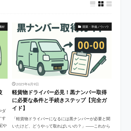
機材
開業・準備ノウハウ
2025年6月9日
較
軽貨物ドライバー必見！黒ナンバー取得
に必要な条件と手続きステップ【完全ガ
イド】
やダ
すす
「軽貨物ドライバーになるには黒ナンバーが必要と聞
配や
いたけど、どうやって取ればいいの？」――これから