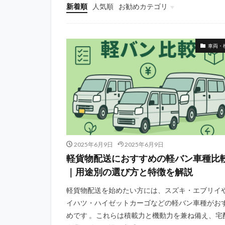
新着順
人気順
お勧めカテゴリ
働き方・ワークスタイル
税金・法務手続き
開業・準備ノウハウ
車両・
2025年6月9日
2025年6月9日
軽貨物配送におすすめの軽バン車種比
｜用途別の選び方と特徴を解説
軽貨物配送を始めたい方には、スズキ・エブリイ
イハツ・ハイゼットカーゴなどの軽バン車種がお
めです 。これらは積載力と機動力を兼ね備え、宅